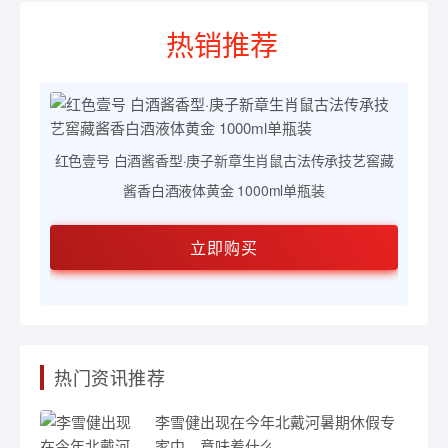
热销推荐
红色壹号 白酒酱香型·庚子新章生肖鼠古法传承技艺窖藏
红
酱香白酒液体黄金 1000ml单瓶装
立即购买
热门资讯推荐
李雪健出现在今年北戴河暑期休假专
家中，意味着什么