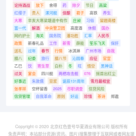
论持酒战
放下
舍得
药
除夕
节日
高粱
红缨子
贵人
漯河舰
佳酿
君子
高铁
养生
大寒
辛亥大寒梁塘道中有作
庄昶
习俗
留题南楼
富一代
解酒
中央警卫团
高度酒
休假
国办
网约护士
海关
国务院
潘功胜
汇率
人民币
政策
新春礼品
工作
新雪
薛能
笙乐飞天
保肝
送礼
过年
春节
行情
冰淇淋
广州市场
自我
腊八
纪委
旅行
腊八节
沁园春
应征
官宣
乙巳
饮
寄生草
白朴
冬
旺
悟空
黑神话
过关
宴会
四川舰
两栖攻击舰
076
摇首出红尘
好事近
朱敦儒
豆浆
诞辰131周年
雪月最相宜
张孝祥
空杯留香
2025
尽职调查
信贷风险
信贷管理
自我革命
原则
好运
珍惜
茶诗
郑遨
Copyright © 2020 北京红色壹号华夏酒业有限公司 版权所有
免责声明：本站部分资源(资讯、图片)搜集整理于互联网或者网友提