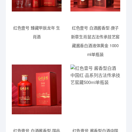
红色壹号 臻藏甲辰龙年 生
红色壹号 白酒酱香型·庚子
肖酒
新章生肖鼠古法传承技艺窖
藏酱香白酒液体黄金 1000
ml单瓶装
红色壹号 白酒酱香型·国品
红色壹号 酱香型白酒中国