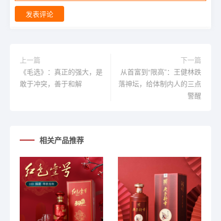
发表评论
上一篇
下一篇
《毛选》：真正的强大，是
从首富到“限高”：王健林跌
敢于冲突，善于和解
落神坛，给体制内人的三点
警醒
相关产品推荐