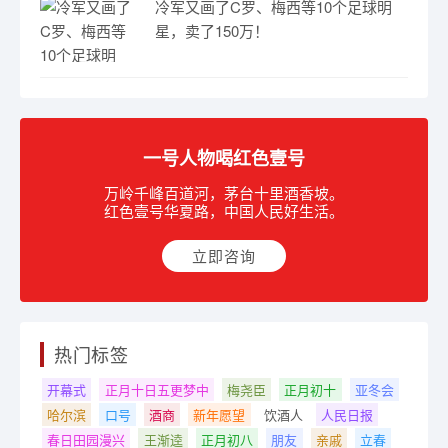
冷军又画了C罗、梅西等10个足球明
星，卖了150万！
一号人物喝红色壹号
万岭千峰百道河，茅台十里酒香坡。
红色壹号华夏路，中国人民好生活。
立即咨询
热门标签
开幕式
正月十日五更梦中
梅尧臣
正月初十
亚冬会
哈尔滨
口号
酒商
新年愿望
饮酒人
人民日报
春日田园漫兴
王渐逵
正月初八
朋友
亲戚
立春