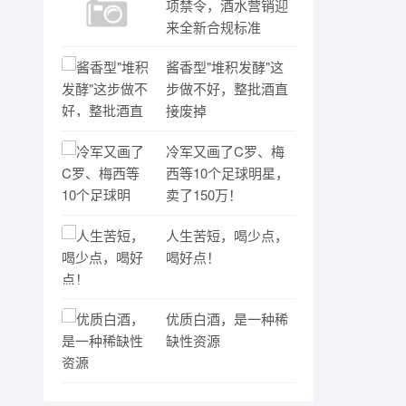
项禁令，酒水营销迎
来全新合规标准
酱香型"堆积发酵"这
步做不好，整批酒直
接废掉
冷军又画了C罗、梅
西等10个足球明星，
卖了150万！
人生苦短，喝少点，
喝好点！
优质白酒，是一种稀
缺性资源