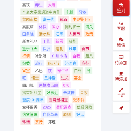
高铁
养生
大寒
签到
辛亥大寒梁塘道中有作
庄昶
习俗
留题南楼
富一代
解酒
中央警卫团
高度酒
休假
国办
网约护士
海关
客服
国务院
潘功胜
汇率
人民币
政策
新春礼品
工作
新雪
薛能
微信
笙乐飞天
保肝
送礼
过年
春节
行情
冰淇淋
广州市场
自我
腊八
待添加
纪委
旅行
腊八节
沁园春
应征
官宣
乙巳
饮
寄生草
白朴
冬
旺
悟空
黑神话
过关
宴会
待添加
四川舰
两栖攻击舰
076
摇首出红尘
好事近
朱敦儒
豆浆
全屏
诞辰131周年
雪月最相宜
张孝祥
空杯留香
2025
尽职调查
信贷风险
信贷管理
自我革命
原则
好运
珍惜
茶诗
郑遨