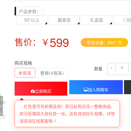
产品参数：
50°以上
酱香型
礼盒装
1.3
599
售价：￥
库存量：
9997
件
购买规格
-
数量
单瓶装
整箱(6瓶装)
加入购物车
立即购买
红色壹号有新赠品啦！即日起购买任一整箱商品，
即可获赠超大鼠标垫一张，还有其他好礼相赠，详情
请咨询在线客服哦~！