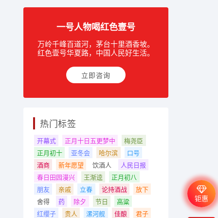
一号人物喝红色壹号
万岭千峰百道河，茅台十里酒香坡。
红色壹号华夏路，中国人民好生活。
立即咨询
热门标签
开幕式
正月十日五更梦中
梅尧臣
正月初十
亚冬会
哈尔滨
口号
酒商
新年愿望
饮酒人
人民日报
春日田园漫兴
王渐逵
正月初八
朋友
亲戚
立春
论持酒战
放下
钜惠
舍得
药
除夕
节日
高粱
红缨子
贵人
漯河舰
佳酿
君子