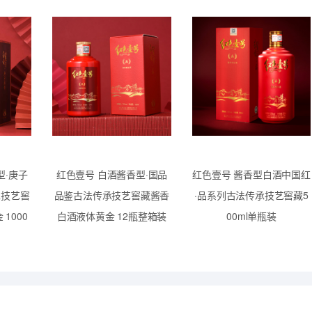
型·庚子
红色壹号 白酒酱香型·国品
红色壹号 酱香型白酒中国红
承技艺窖
品鉴古法传承技艺窖藏酱香
·品系列古法传承技艺窖藏5
1000
白酒液体黄金 12瓶整箱装
00ml单瓶装