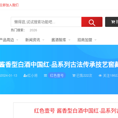
立即加入我们
热门搜索：
2026
2025
产品周边
新闻资讯
酱酒智库
招商加盟
2024
2027
1
兑奖
酱香型白酒中国红·品系列古法传承技艺窖藏5
2024-01-13
红小将
红色壹号
已售
222
次
关注
186
红色壹号 酱香型白酒中国红·品系列