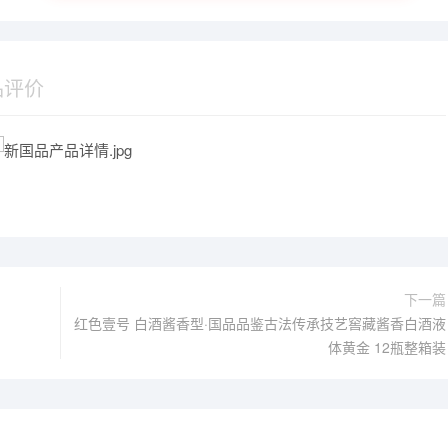
品评价
红色壹号 臻藏甲辰龙年 生肖酒
下一篇
红色壹号 白酒酱香型·庚子新
红色壹号 白酒酱香型·国品品鉴古法传承技艺窖藏酱香白酒液
立即购买
体黄金 12瓶整箱装
古法传承技艺窖藏酱香白酒液
1000ml单瓶装
立即购买