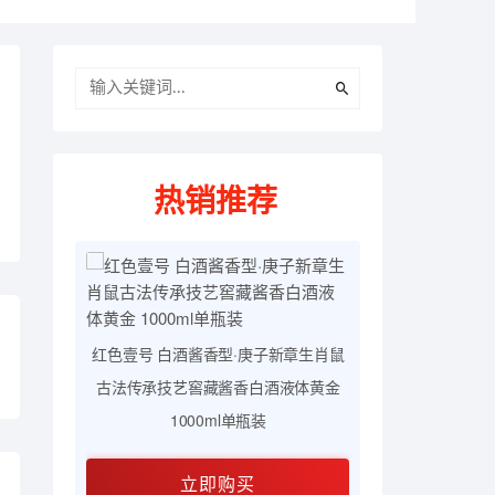
热销推荐
章生肖鼠
红色壹号 白酒酱香型·国品品鉴古法传
体黄金
承技艺窖藏酱香白酒液体黄金 12瓶整
箱装
立即购买