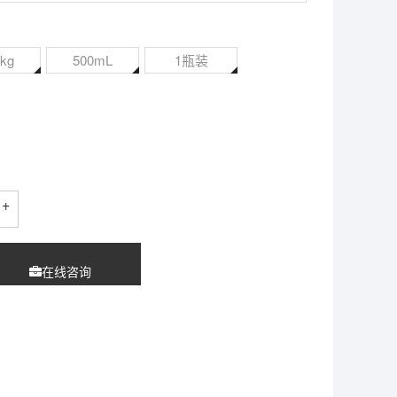
2kg
500mL
1瓶装
+
在线咨询