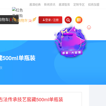
酱酒经典
新闻资讯
酱酒智库
定制专区
招商加盟
购物车(
0
)
购物车(
0
)
登录 / 注册
×
00ml单瓶装
2次
古法传承技艺窖藏500ml单瓶装