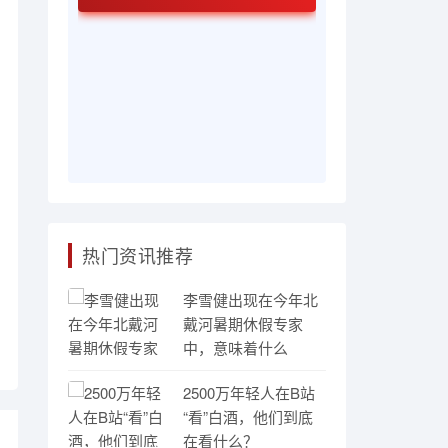
红色壹号 酱香
法传承技艺窖
热门资讯推荐
李雪健出现在今年北
戴河暑期休假专家
中，意味着什么
2500万年轻人在B站
“看”白酒，他们到底
在看什么？