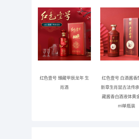
红色壹号 臻藏甲辰龙年 生
红色壹号 白酒酱香
肖酒
新章生肖鼠古法传
藏酱香白酒液体黄金 
ml单瓶装