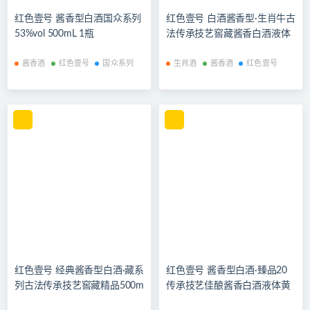
红色壹号 酱香型白酒国众系列
红色壹号 白酒酱香型·生肖牛古
53%vol 500mL 1瓶
法传承技艺窖藏酱香白酒液体
黄金步步高升 1000ml单瓶装
酱香酒
红色壹号
国众系列
生肖酒
酱香酒
红色壹号
红色壹号 经典酱香型白酒·藏系
红色壹号 酱香型白酒·臻品20
列古法传承技艺窖藏精品500m
传承技艺佳酿酱香白酒液体黄
l 瓶装 单瓶装
金 500ml单瓶装