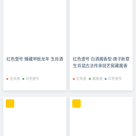
红色壹号 臻藏甲辰龙年 生肖酒
红色壹号 白酒酱香型·庚子新章
生肖鼠古法传承技艺窖藏酱香
白酒液体黄金 1000ml单瓶装
生肖酒
红色壹号
生肖酒
酱香酒
红色壹号