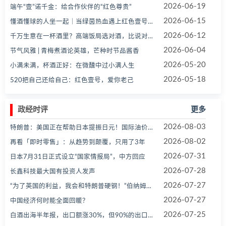
2026-06-19
端午“壹”诺千金：给合作伙伴的“红色尊贵”
2026-06-15
懂酒懂球的人坐一起｜当绿茵热血遇上红色壹号醇厚酱香
2026-06-12
千万生意在一杯酒里？高端饭局选对酒，比说对话更重要
2026-06-04
节气风雅 | 青梅煮酒论英雄，芒种时节品酱香
2026-05-20
小满未满，杯酒正好：在微醺中过小满人生
2026-05-18
520把自己还给自己：红色壹号，爱你老己
政经时评
更多
2026-08-03
特朗普：美国正在帮助日本提振日元！国际油价跳水，黄金白银上涨
2026-08-02
再看「即时零售」：从趋势到颠覆，只用了3年
2026-07-31
日本7月31日正式设立“国家情报局”，中方回应
2026-07-28
长鑫科技最大国有投资人发声
2026-07-27
“为了英国的利益，我会和特朗普硬钢！”伯纳姆放狠话：国家领导人就得这么做
2026-07-27
中国经济何时能全面回暖？
2026-07-25
白酒出海半年报，出口额涨30%，但90%的出口酒根本没出国