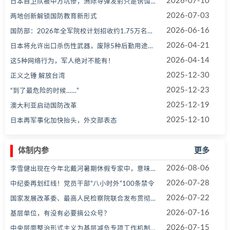
2026-07-10
日本自卫队被中方坑惨，洲际导弹发射只是诱饵，后面来的才是真家伙！
2026-07-03
两地创新解锁国防教育新形式
2026-06-16
国防部：2026年全军院校计划招收约1.75万名普通高中毕业生
2026-04-21
日本将允许出口杀伤性武器，废除5种后勤用途武器出口限制！日本舆论：将改变日本作为所谓“和平国家”的状
2026-04-14
这5种网络行为，军人绝对不能有！
2025-12-30
正义之锤 解放台湾
2025-12-23
“到了最危险的时候……”
2025-12-19
澳大利亚启动国防改革
2025-12-10
日本再军事化加快抬头，外交部表态
体制内参
更多
2026-08-06
李雪健出现在今年北戴河暑期休假专家中，意味着什么
2026-07-28
中纪委再划红线！党员干部“八小时外”100条禁令
2026-07-22
国家发展改革委、最高人民检察院联合发布贯彻实施民营经济促进法典型案例（第二批）
2026-07-16
基层单位，有没有必要搞公众号？
2026-07-15
中央层面整治形式主义为基层减负专项工作机制办公室、中央纪委办公厅公开通报3起整治形式主义为基层减负典