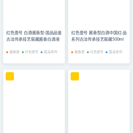
红色壹号 白酒酱香型·国品品鉴
红色壹号 酱香型白酒中国红·品
古法传承技艺窖藏酱香白酒液
系列古法传承技艺窖藏500ml
体黄金 12瓶整箱装
单瓶装
酱香酒
红色壹号
国品系列
酱香酒
红色壹号
国品系列