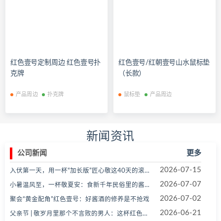
红色壹号定制周边 红色壹号扑
红色壹号/红朝壹号山水鼠标垫
克牌
（长款）
产品周边
扑克牌
鼠标垫
产品周边
新闻资讯
公司新闻
更多
2026-07-15
入伏第一天，用一杯“加长版”匠心敬这40天的滚烫人生
2026-07-07
小暑温风至，一杯敬夏安：食新千年民俗里的酱香之味
2026-07-02
聚会“黄金配角”红色壹号：好酱酒的修养是不抢戏
2026-06-21
父亲节 | 敬岁月里那个不言败的男人：这杯红色壹号，专为他而酿