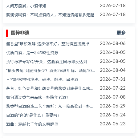
2026-07-18
人间万般累，小酒伴知
2026-07-18
蔡澜谈喝酒：不喝点酒的人，不知道清醒有多无趣
国粹非遗
更多
2026-08-06
酱香型"堆积发酵"这步做不好，整批酒直接废掉
2026-08-05
优质白酒，是一种稀缺性资源
2026-08-05
执行标准号写Q/开头，这瓶酒连国标都没达到
2026-08-04
"掐头去尾"到底掐多少？酒头2%含甲醇、酒尾10%含高级醇，比例记好
2026-07-31
三招轻松辨别坤沙、碎沙、翻沙、串沙酒
2026-07-22
茅台，红色壹号和红朝壹号的酱香到底是什么味道？一文读懂茅香完整风味
2026-07-08
如何通过香气来品味一杯陈年老酒？
2026-06-29
酱香型白酒酿造工艺全解析：从一粒高粱到一杯琼浆
2026-06-24
白酒的“窖池”是什么？重要吗？
2026-06-23
酒曲：穿越七千年的文明酵母