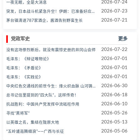
2026-07-24
一夜无眠，全是大消息
2026-07-23
突发，日本战斗机紧急升空！伊朗：已准备好应对美军地面入侵！沙特证实一艘油轮在红海遭袭！原油系继续拉升
2026-07-21
茅台镇清退787家酒企，酱酒告别野蛮生长
党政军史
更多
2026-07-22
没有这场惨烈断后，就没有震惊史册的井冈山会师
2026-07-01
毛泽东：《辩证唯物论》
2026-07-01
毛泽东：《矛盾论》
2026-07-01
毛泽东：《实践论》
2026-06-30
中央红色交通线的前世今生：烽火织血脉 山河铸精神
2026-06-18
总书记信里提到的“四大队”，这样传奇！
2026-06-10
抗战胜利：中国共产党发挥中流砥柱作用
2026-05-26
寻找“黑将军”
2026-05-13
以英雄之名，集结在陇原大地
2026-05-06
“五岭逶迤腾细浪”——广西与长征