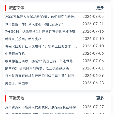
旅游文体
更多
2026-08-05
2500万年轻人在B站“看”白酒，他们到底在看什么？
2026-07-21
今年暑期，为什么大家都不出门旅游了？
2026-07-16
7分钟2球，绝杀英格兰！阿根廷再进世界杯决赛
2026-07-10
新线正式投用，新车亮相
2026-07-10
看完《四渡》红色之旅打卡：银幕上四渡赤水，酒杯里红色壹号
2026-07-06
中国尊与飞机
2026-07-06
哈兰德连进两球！挪威2:1淘汰巴西，首进世界杯八强
2026-07-01
隔空PK！姆巴佩再创历史，哈兰德贡献绝杀
2026-06-29
日本队真到可以战胜巴西的时候了吗？荷兰能否守住豪门阵地？世界杯1/16决赛前瞻
2026-06-28
厉害了，中国尊！
军迷天地
更多
2026-07-27
贵州省贵阳市所属人武部联合开展“弘扬长征精神”主题实践活动