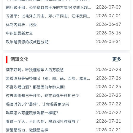
2026-07-09
副厅级干部，公务员以最干净的方式44岁收入超4100万，体制内里副业最牛的人！
2026-07-01
习近平：以毛泽东同志、邓小平同志、江泽民同志、胡锦涛同志为主要代表的中国共产党人，为中华民族伟大复兴
2026-06-17
体制内解析：纪委
2026-06-16
中组部最新发文
2026-05-31
政治是资源的权威性分配
酒道文化
更多
2026-07-28
酒不好喝，唯独懂成年人的万般愁
2026-07-26
酱香酒品鉴完整细节（观、闻、品、回味、器具环境全要点）
2026-07-25
不喜欢喝白酒？那是因为年龄未到！
2026-07-25
过去酒逢知己千杯少，现在酒逢千杯知己少
2026-07-22
喝酒时的5个“最佳”，让你喝得更尽兴
2026-07-22
喝酒怎么可能跟谁喝都一样呢？
2026-07-21
看透一个人，不用久处，喝酒和打牌就够了
2026-07-21
清醒是能力，微醺是选择