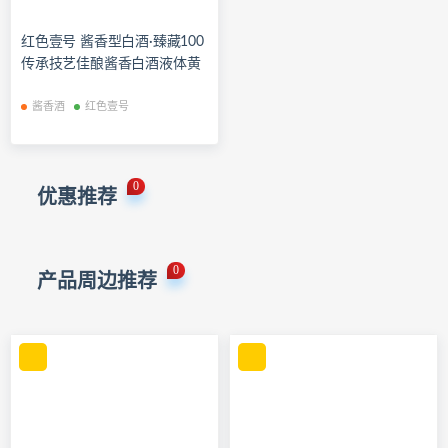
红色壹号 酱香型白酒·臻藏100
传承技艺佳酿酱香白酒液体黄
金 500ml单瓶装
酱香酒
红色壹号
0
优惠推荐
0
产品周边推荐