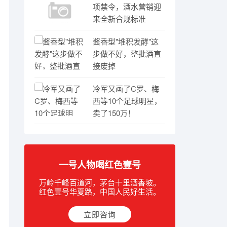
项禁令，酒水营销迎
来全新合规标准
酱香型"堆积发酵"这
步做不好，整批酒直
接废掉
冷军又画了C罗、梅
西等10个足球明星，
卖了150万！
一号人物喝红色壹号
万岭千峰百道河，茅台十里酒香坡。
红色壹号华夏路，中国人民好生活。
立即咨询