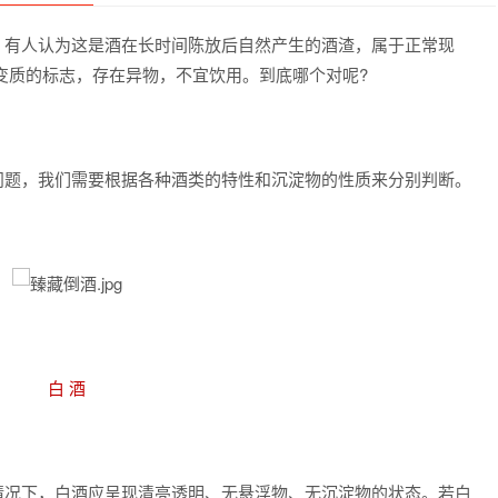
，有人认为这是酒在长时间陈放后自然产生的酒渣，属于正常现
变质的标志，存在异物，不宜饮用。到底哪个对呢?
问题，我们需要根据各种酒类的特性和沉淀物的性质来分别判断。
红色壹号 臻藏甲辰龙年 生肖酒
红色壹号 白酒酱香型·庚子新
立即购买
古法传承技艺窖藏酱香白酒液
1000ml单瓶装
立即购买
白 酒
情况下，白酒应呈现清亮透明、无悬浮物、无沉淀物的状态。若白