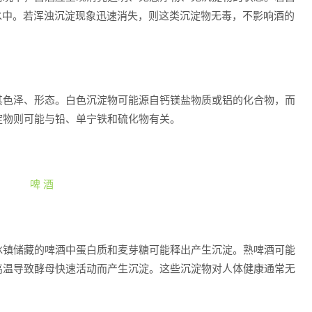
温水中。若浑浊沉淀现象迅速消失，则这类沉淀物无毒，不影响酒的
其色泽、形态。白色沉淀物可能源自钙镁盐物质或铝的化合物，而
淀物则可能与铅、单宁铁和硫化物有关。
啤 酒
冰镇储藏的啤酒中蛋白质和麦芽糖可能释出产生沉淀。熟啤酒可能
高温导致酵母快速活动而产生沉淀。这些沉淀物对人体健康通常无