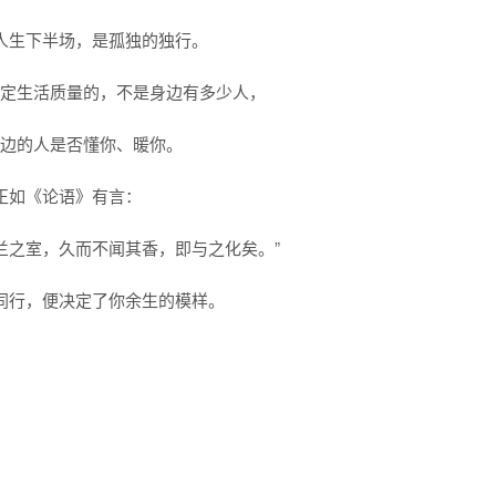
人生下半场，是孤独的独行。
决定生活质量的，不是身边有多少人，
身边的人是否懂你、暖你。
正如《论语》有言：
兰之室，久而不闻其香，即与之化矣。”
同行，便决定了你余生的模样。