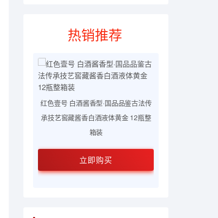
热销推荐
红色壹号 酱香
章生肖鼠
红色壹号 白酒酱香型·国品品鉴古法传
法传承技艺窖
体黄金
承技艺窖藏酱香白酒液体黄金 12瓶整
箱装
立即购买