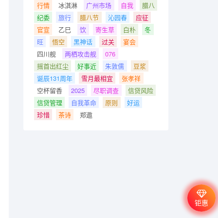
行情
冰淇淋
广州市场
自我
腊八
纪委
旅行
腊八节
沁园春
应征
官宣
乙巳
饮
寄生草
白朴
冬
旺
悟空
黑神话
过关
宴会
四川舰
两栖攻击舰
076
摇首出红尘
好事近
朱敦儒
豆浆
诞辰131周年
雪月最相宜
张孝祥
空杯留香
2025
尽职调查
信贷风险
信贷管理
自我革命
原则
好运
珍惜
茶诗
郑遨
钜惠