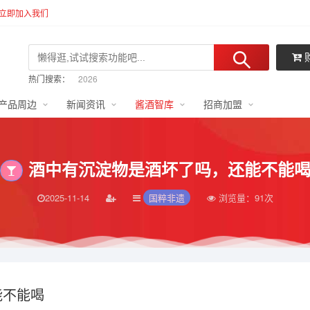
立即加入我们
热门搜索：
2026
2025
产品周边
新闻资讯
酱酒智库
招商加盟
2024
2027
1
兑奖
酒中有沉淀物是酒坏了吗，还能不能
2025-11-14
国粹非遗
浏览量：
91次
能不能喝