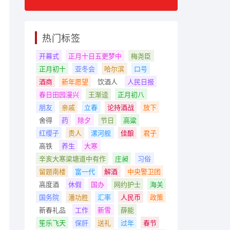
热门标签
开幕式
正月十日五更梦中
梅尧臣
正月初十
亚冬会
哈尔滨
口号
酒商
新年愿望
饮酒人
人民日报
春日田园漫兴
王渐逵
正月初八
朋友
亲戚
立春
论持酒战
放下
舍得
药
除夕
节日
高粱
红缨子
贵人
漯河舰
佳酿
君子
高铁
养生
大寒
辛亥大寒梁塘道中有作
庄昶
习俗
留题南楼
富一代
解酒
中央警卫团
高度酒
休假
国办
网约护士
海关
国务院
潘功胜
汇率
人民币
政策
新春礼品
工作
新雪
薛能
笙乐飞天
保肝
送礼
过年
春节