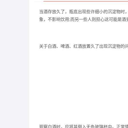
当酒存放久了，瓶底出现些许细小的沉淀物时
象，不影响饮用;而另一些人则担心这可能是酒
关于白酒、啤酒、红酒放置久了出现沉淀物的
观察白酒时，应将其倒入无色玻璃杯中。正常