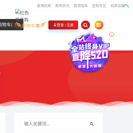
酱酒经典
新闻资讯
酱酒智库
定制专区
招商加盟
购物车(
0
)
购物车(
0
)
登录 / 注册
×
喝