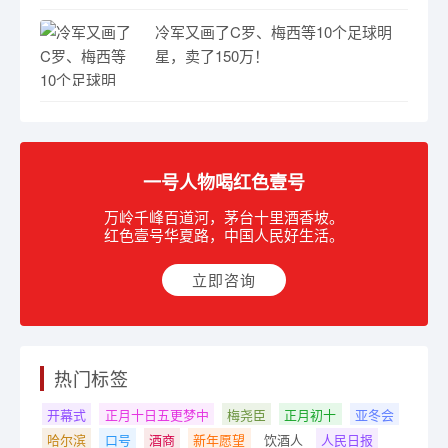
冷军又画了C罗、梅西等10个足球明
星，卖了150万！
一号人物喝红色壹号
万岭千峰百道河，茅台十里酒香坡。
红色壹号华夏路，中国人民好生活。
立即咨询
热门标签
开幕式
正月十日五更梦中
梅尧臣
正月初十
亚冬会
哈尔滨
口号
酒商
新年愿望
饮酒人
人民日报