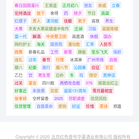
春日田园漫兴
王渐逵
正月初八
朋友
亲戚
立春
论持酒战
放下
舍得
药
除夕
节日
高粱
红缨子
贵人
漯河舰
佳酿
君子
高铁
养生
大寒
辛亥大寒梁塘道中有作
庄昶
习俗
留题南楼
富一代
解酒
中央警卫团
高度酒
休假
国办
网约护士
海关
国务院
潘功胜
汇率
人民币
政策
新春礼品
工作
新雪
薛能
笙乐飞天
保肝
送礼
过年
春节
行情
冰淇淋
广州市场
自我
腊八
纪委
旅行
腊八节
沁园春
应征
官宣
乙巳
饮
寄生草
白朴
冬
旺
悟空
黑神话
过关
宴会
四川舰
两栖攻击舰
076
摇首出红尘
好事近
朱敦儒
豆浆
诞辰131周年
雪月最相宜
张孝祥
空杯留香
2025
尽职调查
信贷风险
信贷管理
自我革命
原则
好运
珍惜
茶诗
郑遨
Copyright © 2020 北京红色壹号华夏酒业有限公司 版权所有