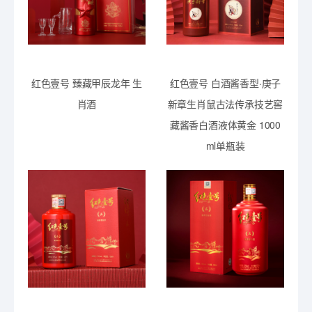
红色壹号 臻藏甲辰龙年 生
红色壹号 白酒酱香型·庚子
肖酒
新章生肖鼠古法传承技艺窖
藏酱香白酒液体黄金 1000
ml单瓶装