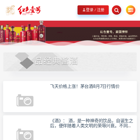
欢迎您光临红色壹号线上商城，品红色壹号，展家国情怀！
立即加入我们
登录 / 注册
品经典酱酒
飞天价格上涨！茅台酒8月7日行情价
《酒》： 酒，是一种神奇的饮品，自诞生之
后，便伴随着人类文明的荣辱兴衰。不同的
时期，不同的场景，不