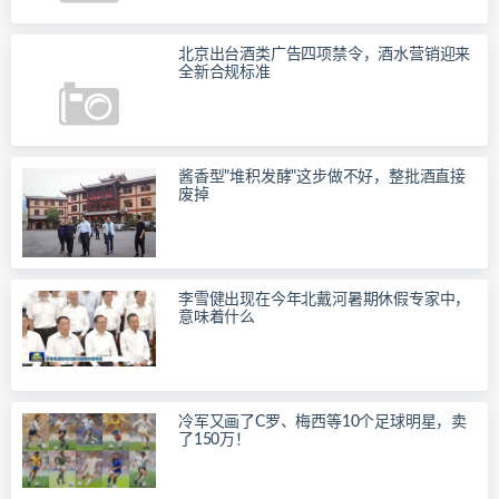
北京出台酒类广告四项禁令，酒水营销迎来
全新合规标准
酱香型"堆积发酵"这步做不好，整批酒直接
废掉
李雪健出现在今年北戴河暑期休假专家中，
意味着什么
冷军又画了C罗、梅西等10个足球明星，卖
了150万！